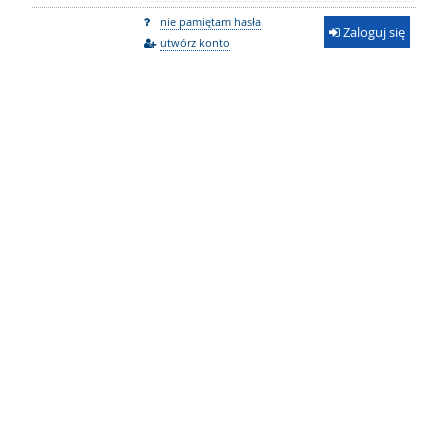
nie pamiętam hasła
Zaloguj się
utwórz konto