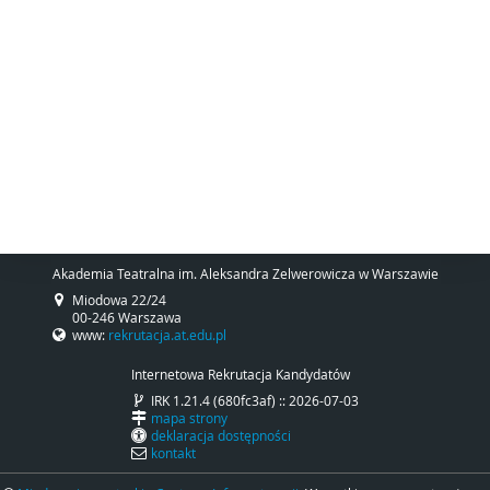
Akademia Teatralna im. Aleksandra Zelwerowicza w Warszawie
Miodowa 22/24
00-246 Warszawa
www:
rekrutacja.at.edu.pl
Internetowa Rekrutacja Kandydatów
IRK 1.21.4 (680fc3af) :: 2026-07-03
mapa strony
deklaracja dostępności
kontakt