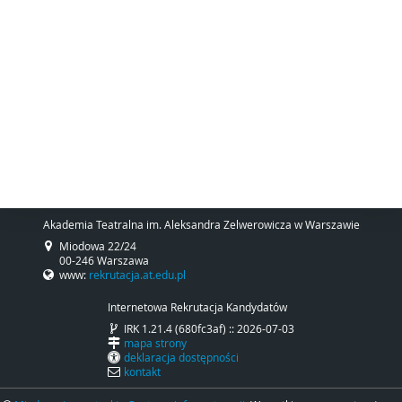
Akademia Teatralna im. Aleksandra Zelwerowicza w Warszawie
Miodowa 22/24
00-246 Warszawa
www:
rekrutacja.at.edu.pl
Internetowa Rekrutacja Kandydatów
IRK 1.21.4 (680fc3af) :: 2026-07-03
mapa strony
deklaracja dostępności
kontakt