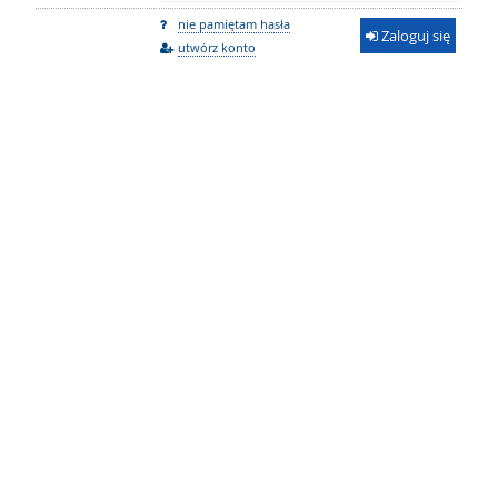
nie pamiętam hasła
Zaloguj się
utwórz konto